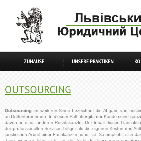
ZUHAUSE
UNSERE PRAKTIKEN
KO
OUTSOURCING
Outsourcing
im weiteren Sinne bezeichnet die Abgabe von bes
an Drittunternehmen. In diesem Fall übergibt der Kunde seine ganze j
davon an einer anderen Rechtskanzlei. Der Inhalt dieser Transaktio
der professionellen Servicen billiger als die eigenen Kosten des Auf
juristischen Arbeit einer Fachkanzlei hoher ist. So empfiehlt sich d
dann, wenn es lohnt sich, aus der Sicht der Einsparung von Ress