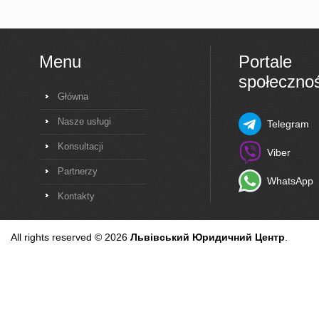
Menu
Portale
społeczno
Główna
Nasze usługi
Telegram
Konsultacji
Viber
Partnerzy
WhatsApp
Kontakty
All rights reserved © 2026
Львівський Юридичний Центр
.