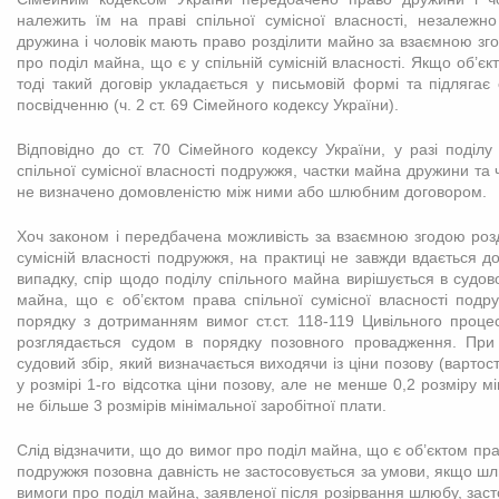
належить їм на праві спільної сумісної власності, незалежно
дружина і чоловік мають право розділити майно за взаємною зг
про поділ майна, що є у спільній сумісній власності. Якщо об’є
тоді такий договір укладається у письмовій формі та підлягає
посвідченню (ч. 2 ст. 69 Сімейного кодексу України).
Відповідно до ст. 70 Сімейного кодексу України, у разі поділ
спільної сумісної власності подружжя, частки майна дружини та 
не визначено домовленістю між ними або шлюбним договором.
Хоч законом і передбачена можливість за взаємною згодою розд
сумісній власності подружжя, на практиці не завжди вдається до
випадку, спір щодо поділу спільного майна вирішується в судов
майна, що є об’єктом права спільної сумісної власності подр
порядку з дотриманням вимог ст.ст. 118-119 Цивільного проце
розглядається судом в порядку позовного провадження. При 
судовий збір, який визначається виходячи із ціни позову (вартост
у розмірі 1-го відсотка ціни позову, але не менше 0,2 розміру м
не більше 3 розмірів мінімальної заробітної плати.
Слід відзначити, що до вимог про поділ майна, що є об’єктом пра
подружжя позовна давність не застосовується за умови, якщо шл
вимоги про поділ майна, заявленої після розірвання шлюбу, заст