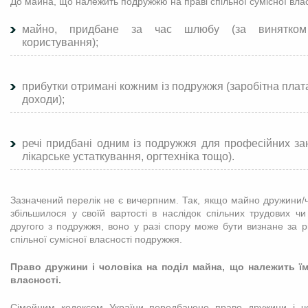
До майна, що належить подружжю на праві спільної сумісної влас
майно, придбане за час шлюбу (за винятком 
користування);
прибутки отримані кожним із подружжя (заробітна плата,
доходи);
речі придбані одним із подружжя для професійних зан
лікарське устаткування, оргтехніка тощо).
Зазначений перелік не є вичерпним. Так, якщо майно дружини/ч
збільшилося у своїй вартості в наслідок спільних трудових ч
другого з подружжя, воно у разі спору може бути визнане за 
спільної сумісної власності подружжя.
Право дружини і чоловіка на поділ майна, що належить їм 
власності.
Сімейним кодексом України передбачено право дружини і ч