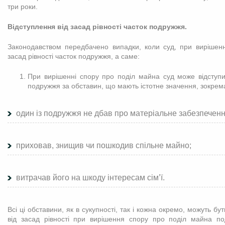
три роки.
Відступлення від засад рівності часток подружжя.
Законодавством передбачено випадки, коли суд, при вирішенні
засад рівності часток подружжя, а саме:
При вирішенні спору про поділ майна суд може відступит
подружжя за обставин, що мають істотне значення, зокрем
один із подружжя не дбав про матеріальне забезпечення
приховав, знищив чи пошкодив спільне майно;
витрачав його на шкоду інтересам сім’ї.
Всі ці обставини, як в сукупності, так і кожна окремо, можуть б
від засад рівності при вирішення спору про поділ майна п