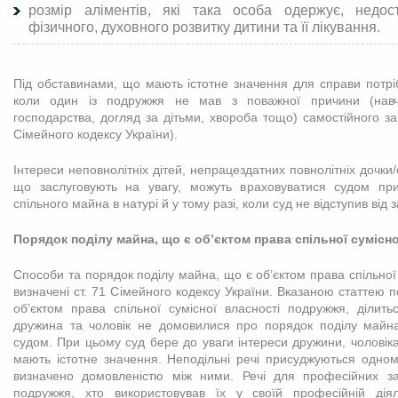
розмір аліментів, які така особа одержує, недос
фізичного, духовного розвитку дитини та її лікування.
Під обставинами, що мають істотне значення для справи потріб
коли один із подружжя не мав з поважної причини (нав
господарства, догляд за дітьми, хвороба тощо) самостійного зар
Сімейного кодексу України).
Інтереси неповнолітніх дітей, непрацездатних повнолітніх дочки
що заслуговують на увагу, можуть враховуватися судом при
спільного майна в натурі й у тому разі, коли суд не відступив від з
Порядок поділу майна, що є об’єктом права спільної сумісн
Способи та порядок поділу майна, що є об’єктом права спільної
визначені ст. 71 Сімейного кодексу України. Вказаною статтею 
об’єктом права спільної сумісної власності подружжя, ділит
дружина та чоловік не домовилися про порядок поділу майна
судом. При цьому суд бере до уваги інтереси дружини, чоловіка
мають істотне значення. Неподільні речі присуджуються одно
визначено домовленістю між ними. Речі для професійних з
подружжя, хто використовував їх у своїй професійній діял