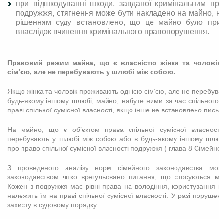
при відшкодуванні шкоди, завданої кримінальним п
подружжя, стягнення може бути накладено на майно, 
рішенням суду встановлено, що це майно було при
внаслідок вчинення кримінального правопорушення.
Правовий режим майна, що є власністю жінки та чолові
сім’єю, але не перебувають у шлюбі між собою.
Якщо жінка та чоловік проживають однією сім’єю, але не перебу
будь-якому іншому шлюбі, майно, набуте ними за час спільног
праві спільної сумісної власності, якщо інше не встановлено пи
На майно, що є об’єктом права спільної сумісної власності
перебувають у шлюбі між собою або в будь-якому іншому шл
про право спільної сумісної власності подружжя ( глава 8 Сімейно
З проведеного аналізу норм сімейного законодавства м
законодавством чітко врегульовано питання, що стосуються 
Кожен з подружжя має рівні права на володіння, користування
належить їм на праві спільної сумісної власності. У разі поруш
захисту в судовому порядку.