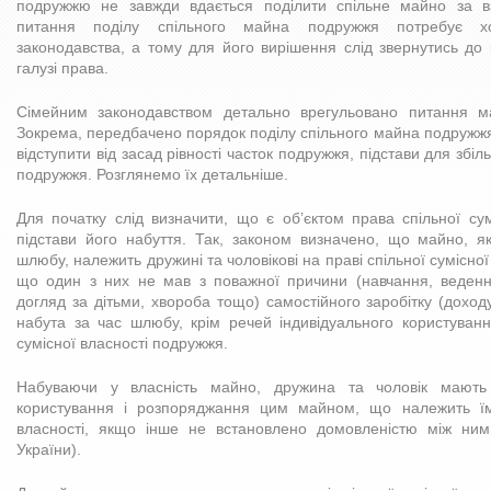
подружжю не завжди вдається поділити спільне майно за 
питання поділу спільного майна подружжя потребує х
законодавства, а тому для його вирішення слід звернутись до 
галузі права.
Сімейним законодавством детально врегульовано питання м
Зокрема, передбачено порядок поділу спільного майна подружжя
відступити від засад рівності часток подружжя, підстави для збі
подружжя. Розглянемо їх детальніше.
Для початку слід визначити, що є об’єктом права спільної су
підстави його набуття. Так, законом визначено, що майно, 
шлюбу, належить дружині та чоловікові на праві спільної сумісної
що один з них не мав з поважної причини (навчання, веденн
догляд за дітьми, хвороба тощо) самостійного заробітку (доход
набута за час шлюбу, крім речей індивідуального користуванн
сумісної власності подружжя.
Набуваючи у власність майно, дружина та чоловік мають 
користування і розпоряджання цим майном, що належить їм 
власності, якщо інше не встановлено домовленістю між ними
України).