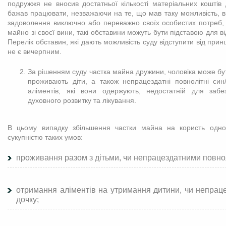
подружжя не вносив достатньої кількості матеріальних коштів
бажав працювати, незважаючи на те, що мав таку можливість, 
задоволення виключно або переважно своїх особистих потреб,
майно зі своєї вини, такі обставини можуть бути підставою для ві
Перелік обставин, які дають можливість суду відступити від прин
не є вичерпним.
За рішенням суду частка майна дружини, чоловіка може бу
проживають діти, а також непрацездатні повнолітні син
аліментів, які вони одержують, недостатній для забе
духовного розвитку та лікування.
В цьому випадку збільшення частки майна на користь одн
сукупністю таких умов:
проживання разом з дітьми, чи непрацездатними повно
отримання аліментів на утримання дитини, чи непраце
дочку;