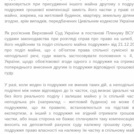
враховується при присудженні іншого майна другому з подр
подружжя грошової компенсації замість його частки у праві сп
майно, зокрема, на житловий будинок, квартиру, земельну ділян
згодою, крім випадків, передбачених Цивільним кодексом України
Як роз’яснив Верховний Суд України в постанові Пленуму ВСУ
судами законодавства при розгляді справ про право на шлюб,
його недійсним та поділ спільного майна подружжя» від 21.12.
про поділ майна, що є об’єктом права спільної сумісної вл
неподільної речі, суди мають застосовувати положення ч. 4,
України, щодо обов’язкової згоди одного з подружжя на отрим
попереднього внесення другим із подружжя відповідної грошово
суду.
У разі, коли жоден із подружжя не вчинив таких дій, а неподільн
поділені між ними відповідно до їх часток, суд визнає ідеальні 
без його реального поділу і залишає майно у їх спільній час
неподільна річ (наприклад – житловий будинок) не може 
подружжям, що як правило, встановлюється на підставі ви
експертизи, а інший з подружжя не згідний отримати грошов
частки, або інша сторона не бажає сплачувати таку компенсацію
вносить на депозитний рахунок суду належну грошову суму, 
подружжя право власності на належну їм частку в спільному майн