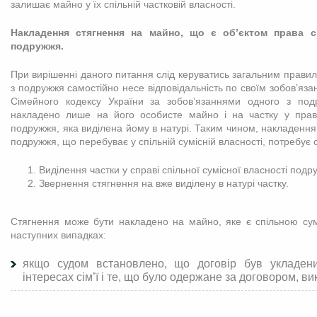
залишає майно у їх спільній частковій власності.
Накладення стягнення на майно, що є об’єктом права сп
подружжя.
При вирішенні даного питання слід керуватись загальним правил
з подружжя самостійно несе відповідальність по своїм зобов’язан
Сімейного кодексу України за зобов’язаннями одного з по
накладено лише на його особисте майно і на частку у праві 
подружжя, яка виділена йому в натурі. Таким чином, накладення
подружжя, що перебуває у спільній сумісній власності, потребує
Виділення частки у справі спільної сумісної власності подру
Звернення стягнення на вже виділену в натурі частку.
Стягнення може бути накладено на майно, яке є спільною су
наступних випадках:
якщо судом встановлено, що договір був укладен
інтересах сім’ї і те, що було одержане за договором, ви