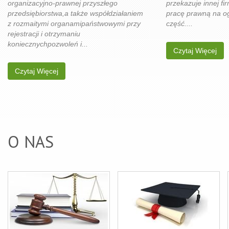
organizacyjno-prawnej przyszłego
przekazuje innej fi
przedsiębiorstwa,a także współdziałaniem
pracę prawną na ogó
z rozmaitymi organamipaństwowymi przy
część....
rejestracji i otrzymaniu
koniecznychpozwoleń i...
Czytaj Więcej
Czytaj Więcej
O NAS