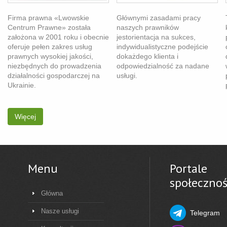
Firma prawna «Lwowskie
Głównymi zasadami pracy
Centrum Prawne» została
naszych prawników
założona w 2001 roku i obecnie
jestorientacja na sukces,
oferuje pełen zakres usług
indywidualistyczne podejście
prawnych wysokiej jakości,
dokażdego klienta i
niezbędnych do prowadzenia
odpowiedzialność za nadane
działalności gospodarczej na
usługi.
Ukrainie.
Więcej
Menu
Portale
społeczno
Główna
Nasze usługi
Telegram