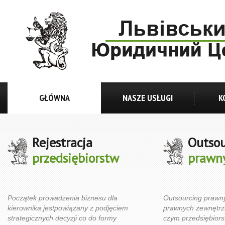
GŁÓWNA
NASZE USŁUGI
K
Rejestracja
Outsou
przedsiębiorstw
prawn
Początek prowadzenia biznesu dla
Outsourcing prawny
kierownika jestpowiązany z podjęciem
prawnych zewnętrz
strategicznych decyzji co do formy
czym przedsiębior