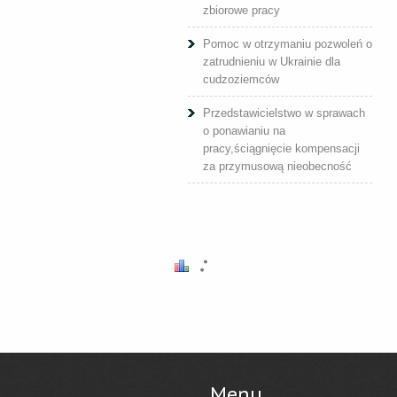
zbiorowe pracy
Pomoc w otrzymaniu pozwoleń o
zatrudnieniu w Ukrainie dla
cudzoziemców
Przedstawicielstwo w sprawach
o ponawianiu na
pracy,ściągnięcie kompensacji
za przymusową nieobecność
Menu