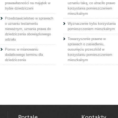
prawawłasności na majątek w
uznaniu taką, co utraciło prawo
trybie dziedziczeni
korzystania pomieszczeniem
mieszkalnym
Przedstawicielstwo w sprawach
o uznaniu testamentu
Wyznaczenie trybu korzystania
nieważnym, uznania prawa do
pomieszczeniem mieszkalnym
dziedziczenia obowiązkowego
Towarzyszenie prawne w
udziału
sprawach o zasiedleniu,
Pomoc w mianowaniu
ousunięciu przeszkód w
dodatkowego terminu dla
korzystaniu pomieszczeniem
dziedziczenia
mieszkalnym
Portale
Kontakty