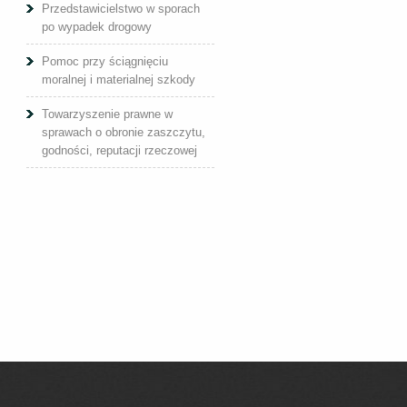
Przedstawicielstwo w sporach
po wypadek drogowy
Pomoc przy ściągnięciu
moralnej i materialnej szkody
Towarzyszenie prawne w
sprawach o obronie zaszczytu,
godności, reputacji rzeczowej