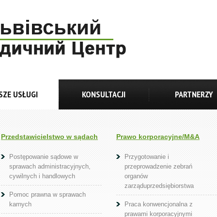
SZE USŁUGI
KONSULTACJI
PARTNERZY
Przedstawicielstwo w sądach
Prawo korporacyjne/M&A
Postępowanie sądowe w
Przygotowanie i
sprawach administracyjnych,
przeprowadzenie zebrań
cywilnych i handlowych
organów
zarząduprzedsiębiorstwa
Pomoc prawna w sprawach
karnych
Praca konwencjonalna z
prawami korporacyjnymi